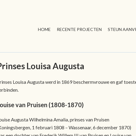
HOME
RECENTE PROJECTEN
STEUN AANV
Prinses Louisa Augusta
rinses Louisa Augusta werd in 1869 beschermvrouwe en gaf toeste
erbinden.
ouise van Pruisen (1808-1870)
ouise Augusta Wilhelmina Amalia, prinses van Pruisen
Koningsbergen, 1 februari 1808 – Wassenaar, 6 december 1870)
as een dochter van Frederik Willem III van Pruisen en Louise van