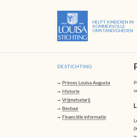
HELPT KINDEREN IN
KOMMERVOLLE
OMSTANDIGHEDEN
DE STICHTING
P
Prinses Louisa Augusta
v
Historie
Vrijmetselarij
L
Bestuur
Financiële informatie
L
(
w