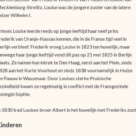
ecklenburg-Strelitz. Louise was de jongere zuster van de latere
eizer Wilhelm I.
rinses Louise leerde reeds op jonge leeftijd haar neef prins
rederik van Oranje-Nassau kennen, die in de Franse tijd veel in
erlijn verbleef. Frederik vroeg Louise in 1823 ten huwelijk, maar
anwege haar jonge leeftijd vond dit pas op 21 mei 1825 in Berlijn
laats. Ze namen hun intrek te Den Haag, eerst aan het Plein, sinds
828 aan het Korte Voorhout en sinds 1838 voornamelijk in Huize
e Paauw in Wassenaar. Door Louises sterke Pruisische
ezindheid kwam ze regelmatig in conflict met de Fransgezinde
oningin Sophie.
n 1830 trad Louises broer Albert in het huwelijk met Frederiks zus
inderen