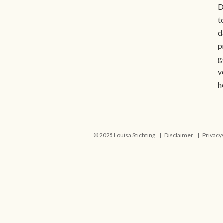
D
t
d
p
g
v
h
© 2025 Louisa Stichting
Disclaimer
Privacy