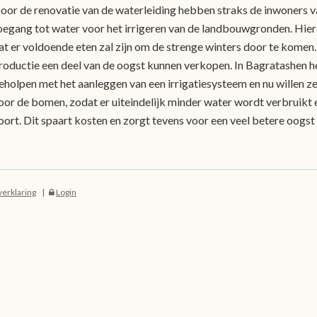
oor de renovatie van de waterleiding hebben straks de inwoners 
oegang tot water voor het irrigeren van de landbouwgronden. Hier
at er voldoende eten zal zijn om de strenge winters door te kome
roductie een deel van de oogst kunnen verkopen. In Bagratashen hee
eholpen met het aanleggen van een irrigatiesysteem en nu willen z
oor de bomen, zodat er uiteindelijk minder water wordt verbruikt 
oort. Dit spaart kosten en zorgt tevens voor een veel betere oogs
verklaring
Login